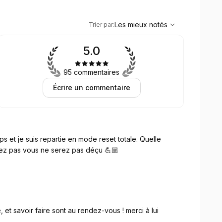
,
Les mieux notés
Sort
Les mieux notés
Trier par
:
5.0
95 commentaires
Écrire un commentaire
ps et je suis repartie en mode reset totale. Quelle
itez pas vous ne serez pas déçu 💪🏼
 et savoir faire sont au rendez-vous ! merci à lui