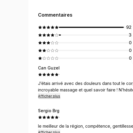
Commentaires
92
3
0
0
0
Can Guzel
·
J’étais arrivé avec des douleurs dans tout le cor
incroyable massage et quel savoir faire ! N’hés
Afficher plus
Sergio Brg
·
le meilleur de la région, compétence, gentillesse,
Afficher plus