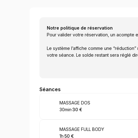
AKHIJAMA BELGIUM
Notre politique de réservation
Pour valider votre réservation, un acompte 
Le système l’affiche comme une “réduction” m
votre séance. Le solde restant sera réglé di
Séances
Réserver
MASSAGE DOS
30min
·
30 €
.
Durée de l'appel
.
Prix
:
:
Réserver
MASSAGE FULL BODY
1h
·
50 €