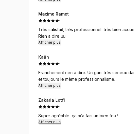
Maxime Ramet
·
Très satisfait, très professionnel, très bien accuei
Rien à dire 👍🏼
Afficher plus
Kaân
·
Franchement rien à dire. Un gars très sérieux dans
et toujours le même professionnalisme.
Afficher plus
Zakaria Lotfi
·
Super agréable, ça m’a fais un bien fou !
Afficher plus