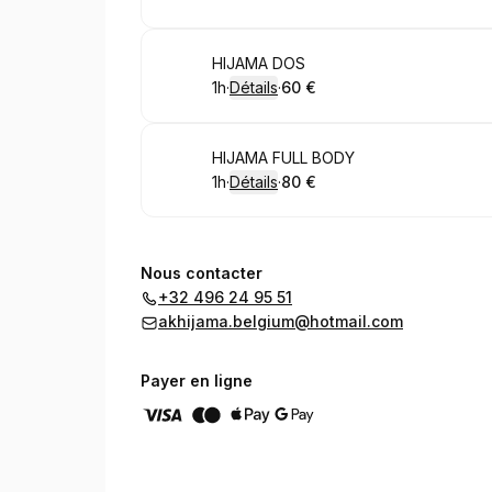
.
Durée de l'appel
.
Prix
:
:
Réserver
HIJAMA DOS
1h
·
Détails
·
60 €
.
Durée de l'appel
.
Prix
:
:
Réserver
HIJAMA FULL BODY
1h
·
Détails
·
80 €
.
Durée de l'appel
.
Prix
:
:
Nous contacter
+32 496 24 95 51
akhijama.belgium@hotmail.com
Payer en ligne